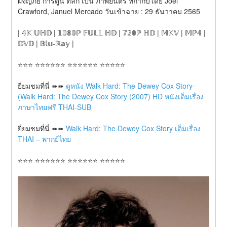
ผจญภัย การ์ตูน ตลก เป็น ภาพยนตร์ ที่กำกับโดย Joel 
Crawford, Januel Mercado วันเข้าฉาย : 29 ธันวาคม 2565
| 𝟜𝕂 𝕌ℍ𝔻 | 𝟙𝟘𝟠𝟘ℙ 𝔽𝕌𝕃𝕃 ℍ𝔻 | 𝟟𝟚𝟘ℙ ℍ𝔻 | 𝕄𝕂𝕍 | 𝕄ℙ𝟜 | 
𝔻𝕍𝔻 | 𝔹𝕝𝕦-ℝ𝕒𝕪 |
⭐⭐⭐ ⭐⭐⭐⭐⭐⭐ ⭐⭐⭐⭐⭐⭐ ⭐⭐⭐⭐⭐
ยี่ยมชมที่นี่ ➠➠ 
ดูหนัง Walk Hard: The Dewey Cox Story-
(Walk Hard: The Dewey Cox Story (2007) HD หนังเต็มเรื่อง
ภาษาไทยฟรี THAI-SUB
ยี่ยมชมที่นี่ ➠➠ 
Walk Hard: The Dewey Cox Story เต็มเรื่อง 
THAI – พากย์ไทย
⭐⭐⭐ ⭐⭐⭐⭐⭐⭐ ⭐⭐⭐⭐⭐⭐ ⭐⭐⭐⭐⭐