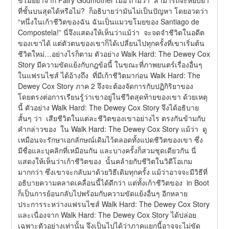
ที่ชั้นบนสุดได้หรือไม่?  ก็อธิบายว่ามันไม่เป็นปัญหา โดยอวดว่า 
“หนึ่งในเก้าชีวิตของฉัน ฉันเป็นแมวขโมยของ Santiago de 
Compostela!” นี่จึงแสดงให้เห็นว่าแม้ว่า  จะจดจำชีวิตในอดีต
ของเขาได้ แต่ตัวตนของเขาก็ได้เปลี่ยนไปทุกครั้งที่เขาเริ่มต้น
ชีวิตใหม่…อย่างไรก็ตาม ตัวอย่าง Walk Hard: The Dewey Cox 
Story มีความขัดแย้งกับกฎข้อนี้ ในขณะที่ภาพยนตร์เรื่องอื่นๆ 
ในแฟรนไชส์ ได้อ้างถึง  ที่มีเก้าชีวิตมาก่อน Walk Hard: The 
Dewey Cox Story ภาค 2 จึงจะต้องจัดการกับปฏิกิริยาของ  
โดยตรงต่อการเรียนรู้ว่าเขาอยู่ในชีวิตสุดท้ายของเขา ด้วยเหตุ
นี้ ตัวอย่าง Walk Hard: The Dewey Cox Story จึงได้อธิบาย
สั้นๆ ว่า  เสียชีวิตในแต่ละชีวิตของเขาอย่างไร ตรงกันข้ามกับ
คำกล่าวของ  ใน Walk Hard: The Dewey Cox Story แม้ว่า  ดู
เหมือนจะรักษาเอกลักษณ์เดิมไว้ตลอดทั้งแปดชีวิตของเขา ซึ่ง
มีชื่อและบุคลิกที่เหมือนกัน และบางครั้งก็สวมชุดเดียวกัน นี่
แสดงให้เห็นว่าเก้าชีวิตของ  นั้นคล้ายกับชีวิตในวิดีโอเกม
มากกว่า ซึ่งเขาจะกลับมาด้วยวิธีเดิมทุกครั้ง แม้ว่าอาจจะมีวิธีที่
อธิบายความคลาดเคลื่อนนี้ได้ดีกว่า แต่ทั้งเก้าชีวิตของ  in Boot 
ก็เป็นการย้อนกลับไปพร้อมกับความขัดแย้งอื่นๆ อีกหลาย
ประการระหว่างแฟรนไชส์ Walk Hard: The Dewey Cox Story 
และเนื่องจาก Walk Hard: The Dewey Cox Story ได้ปล่อย
เฉพาะตัวอย่างเท่านั้น จึงเป็นไปได้ว่าภาคแยกนี้อาจจะไม่ขัด