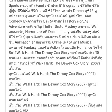
Sports ครอบครัว Family ชีวประวัติ Biography ซีรีย์จีน ซีรีย์
ญี่ปุ่น ซีรีย์ฝรั่ง ซีรีย์เกาหลี ซีรีย์ไทย ดราม่า Drama ดูซีรีย์ ดู
หนัง 2021 ดูหนังชนโรง ดูหนังออนไลน์ ดูหนังใหม่ ตลก 
Comedy บทความรีวิว ประวัติศาสตร์ History ผจญภัย 
Adventure ระทึกขวัญ Thriller ลึกลับ Mystery สงคราม War 
สยองขวัญ Horror สารคดี Documentary หนังจีน หนังซูเปอร์
ฮีโร่ หนังญี่ปุ่น หนังฝรั่ง หนังเกาหลี หนังเอเชีย หนังไทย อนิเม
ชั่น Animation อาชญากรรม Crime เพลงดนตรี Musical 
แฟนตาซี Fantasy แอคชั่น Action โรแมนติก Romance ไซไฟ 
Sci-fiWalk Hard: The Dewey Cox Story จะช่วยเสริมประวัติ
ตัวละครและความสอดคล้องกับภาพยนตร์เรื่อง ได้อย่างน่าทึ่ง!ดู
หนังมาสเตอร์ ฟรี Walk Hard: The Dewey Cox Story (2007) 
เต็มเรื่อง
ดูหนังออนไลน์ Walk Hard: The Dewey Cox Story (2007) 
ภาคไทย
เต็มเรื่อง Walk Hard: The Dewey Cox Story (2007) ดูหนัง
ออนไลน์
เต็มเรื่อง Walk Hard: The Dewey Cox Story (2007) ดูหนัง
มาสเตอร์ ฟรี
เต็มเรื่อง Walk Hard: The Dewey Cox Story (2007) เว็บดูหนัง
ออนไลน์ HD