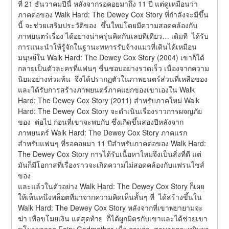
ที่ 21 ธันวาคมปีนี้ หลังจากรอคอยมาถึง 11 ปี แต่ดูเหมือนว่า
ภาคต่อของ Walk Hard: The Dewey Cox Story ที่กำลังจะมีขึ้น
นี้ จะช่วยเสริมประวัติของ  ขึ้นใหม่โดยมีความสอดคล้องกับ
ภาพยนตร์เรื่อง ได้อย่างน่าครุ่นคิดกันเลยทีเดียว… เดิมที  ได้รับ
การแนะนำให้รู้จักในฐานะทหารรับจ้างแมวที่เดินได้เหมือน
มนุษย์ใน Walk Hard: The Dewey Cox Story (2004) เขาก็ได้
กลายเป็นตัวละครที่แฟนๆ ชื่นชอบอย่างรวดเร็ว เนื่องจากความ
นิยมอย่างท่วมท้น  จึงได้ปรากฏตัวในภาพยนตร์ส่วนที่เหลือของ 
และได้รับการสร้างภาพยนตร์ภาคแยกของเขาเองใน Walk 
Hard: The Dewey Cox Story (2011) สำหรับภาคใหม่ Walk 
Hard: The Dewey Cox Story จะดำเนินเรื่องราวการผจญภัย
ของ  ต่อไป ก่อนที่เขาจะพบกับ ซึ่งเกิดขึ้นสองปีหลังจาก
ภาพยนตร์ Walk Hard: The Dewey Cox Story ภาคแรก 
สำหรับแฟนๆ ที่รอคอยมา 11 ปีสำหรับภาคต่อของ Walk Hard: 
The Dewey Cox Story การได้รับเนื้อหาใหม่จึงเป็นสิ่งที่ดี แต่
มันก็มีโอกาสที่เรื่องราวจะเกิดความไม่สอดคล้องกับแฟรนไชส์
ของ
และแล้วในตัวอย่าง Walk Hard: The Dewey Cox Story ก็เผย
ให้เห็นหนึ่งพล็อตที่มาจากความคิดเห็นสั้นๆ ที่  ได้สร้างขึ้นใน 
Walk Hard: The Dewey Cox Story หลังจากที่เขาพยายามจะ
ฆ่า เพื่อขโมยเงิน แต่สุดท้าย  ก็ได้ผูกมิตรกับเขาและได้ช่วยเขา
ขโมยยาจาก Fairy Godmother เมื่อ ถามว่า  สามารถจะหยิบยา